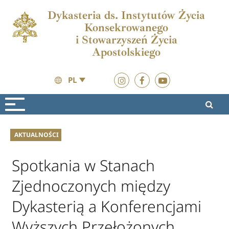
Dykasteria ds. Instytutów Życia
Konsekrowanego
i Stowarzyszeń Życia
Apostolskiego
PL
Aktualności
Aktualności
AKTUALNOŚCI
Spotkania w Stanach
Zjednoczonych między
Dykasterią a Konferencjami
Wyższych Przełożonych