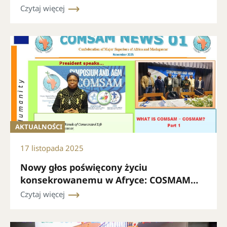
intensywną działalność
Czytaj więcej
AKTUALNOŚCI
17 listopada 2025
Nowy głos poświęcony życiu
konsekrowanemu w Afryce: COSMAM
prezentuje swój biuletyn miesięczny
Czytaj więcej