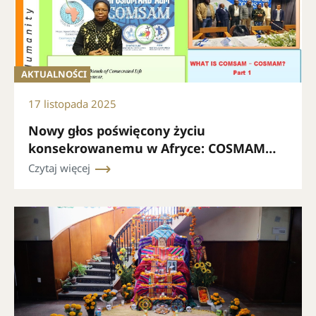
AKTUALNOŚCI
17 listopada 2025
Nowy głos poświęcony życiu
konsekrowanemu w Afryce: COSMAM
prezentuje swój biuletyn miesięczny
Czytaj więcej