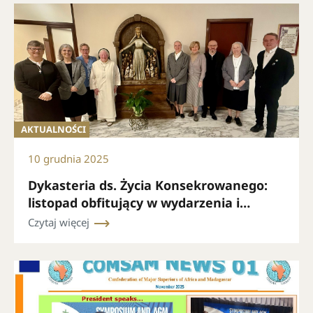
AKTUALNOŚCI
10 grudnia 2025
Dykasteria ds. Życia Konsekrowanego:
listopad obfitujący w wydarzenia i
intensywną działalność
Czytaj więcej