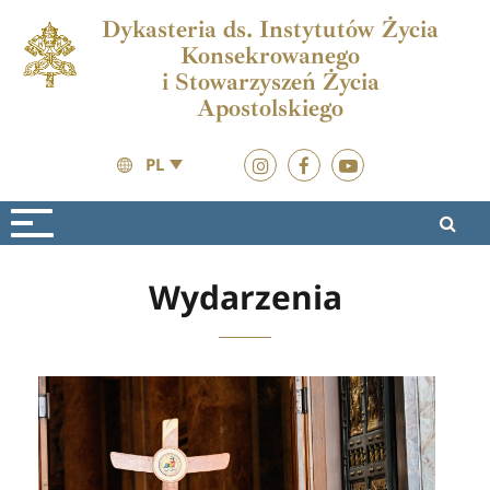
Dykasteria ds. Instytutów Życia
Konsekrowanego
i Stowarzyszeń Życia
Apostolskiego
PL
Vita Consacrata
Aktualności
Wydarzenia