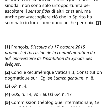
sinodali non sono solo un'opportunità per
ascoltare il
sensus fidei
di altri cristiani, ma
anche per «raccogliere ciò che lo Spirito ha
seminato in loro come dono anche per noi».
[7]
[1]
François,
Discours du 17 octobre 2015
prononcé à l’occasion de la commémoration du
e
50
anniversaire de l’institution du Synode des
évêques
.
[2]
Concile œcuménique Vatican II, Constitution
dogmatique sur l’Église
Lumen gentium
, n. 8.
[3]
UR
, n. 4.
[4]
UUS
, n. 14, voir aussi
UR
, n. 17
[5]
Commission théologique internationale,
Le