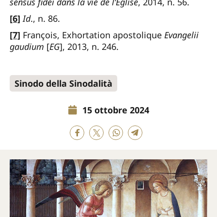
sensus fidei dans la vie de l’Église
, 2014, n. 56.
[6]
Id
., n. 86.
[7]
François, Exhortation apostolique
Evangelii
gaudium
[
EG
], 2013, n. 246.
Sinodo della Sinodalità
15 ottobre 2024