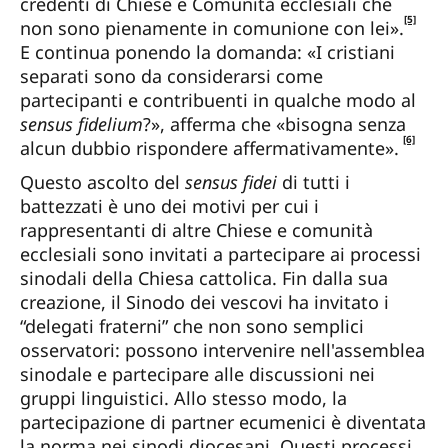
credenti di Chiese e Comunità ecclesiali che
[5]
non sono pienamente in comunione con lei».
E continua ponendo la domanda: «I cristiani
separati sono da considerarsi come
partecipanti e contribuenti in qualche modo al
sensus
fidelium
?», afferma che «bisogna senza
[6]
alcun dubbio rispondere affermativamente».
Questo ascolto del
sensus fidei
di tutti i
battezzati è uno dei motivi per cui i
rappresentanti di altre Chiese e comunità
ecclesiali sono invitati a partecipare ai processi
sinodali della Chiesa cattolica. Fin dalla sua
creazione, il Sinodo dei vescovi ha invitato i
“delegati fraterni” che non sono semplici
osservatori: possono intervenire nell'assemblea
sinodale e partecipare alle discussioni nei
gruppi linguistici. Allo stesso modo, la
partecipazione di partner ecumenici è diventata
la norma nei sinodi diocesani. Questi processi