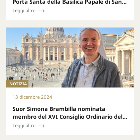
Porta Santa della Basilica Papale di San
Pietro il 24 dicembre alle ore 19.00 (ora di
Leggi altro
Roma)
NOTIZIA
13 dicembre 2024
Suor Simona Brambilla nominata
membro del XVI Consiglio Ordinario della
Segreteria Generale del Sinodo
Leggi altro