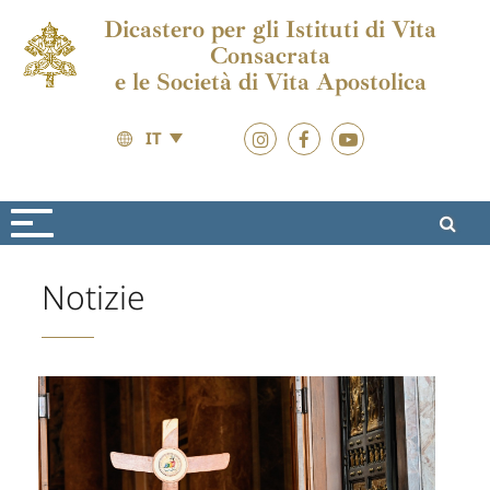
Dicastero per gli Istituti di Vita
Consacrata
e le Società di Vita Apostolica
IT
Vita Consacrata
Giubileo 2025
Notizie