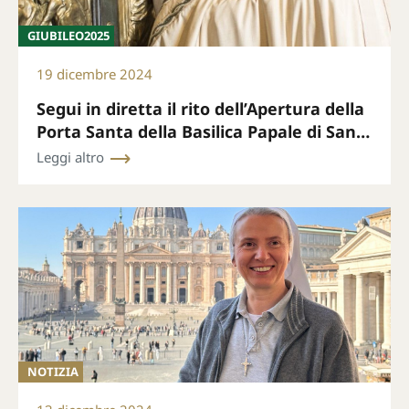
GIUBILEO2025
19 dicembre 2024
Segui in diretta il rito dell’Apertura della
Porta Santa della Basilica Papale di San
Pietro il 24 dicembre alle ore 19.00 (ora di
Leggi altro
Roma)
NOTIZIA