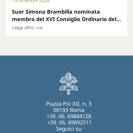
13 dicembre 2024
Suor Simona Brambilla nominata
membro del XVI Consiglio Ordinario della
Segreteria Generale del Sinodo
Leggi altro
Piazza Pio XII, n. 3
00193 Roma
+39. 06. 69884128
+39. 06. 69892511
Seguici su