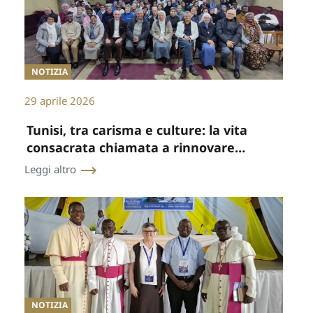
NOTIZIA
29 aprile 2026
Tunisi, tra carisma e culture: la vita
consacrata chiamata a rinnovare
legami e missione
Leggi altro
NOTIZIA