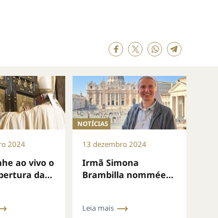
NOTÍCIAS
ro 2024
13 dezembro 2024
he ao vivo o
Irmã Simona
Abertura da
Brambilla nommée
nta da
membro do XVI
Papal de São
Conselho Ordinário
Leia mais
 dia 24 de
da Secretaria Geral