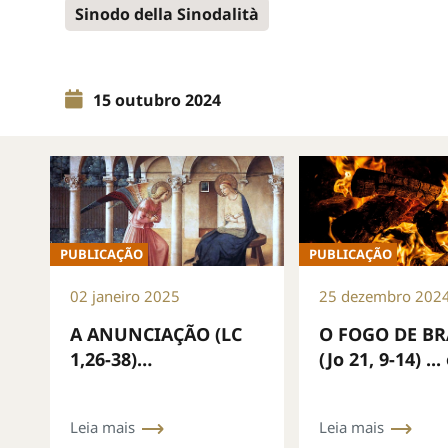
Sinodo della Sinodalità
15 outubro 2024
PUBLICAÇÃO
PUBLICAÇÃO
02 janeiro 2025
25 dezembro 202
A ANUNCIAÇÃO (LC
O FOGO DE BR
1,26-38)
(Jo 21, 9-14) ..
...recuperando a
da caridade e
gentileza
nós
Leia mais
Leia mais