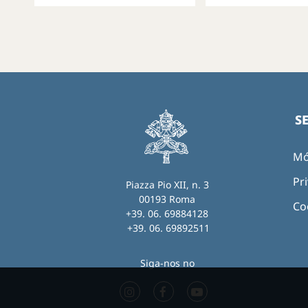
S
Mó
Pri
Piazza Pio XII, n. 3
00193 Roma
Co
+39. 06. 69884128
+39. 06. 69892511
Siga-nos no