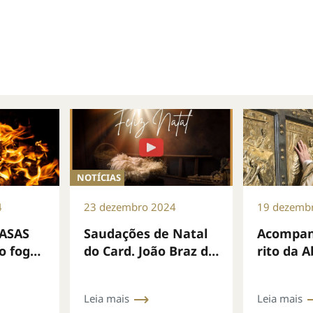
NOTÍCIAS
4
23 dezembro 2024
19 dezemb
ASAS
Saudações de Natal
Acompan
. o fogo
do Card. João Braz de
rito da 
ntre
Aviz, Prefeito do
Porta Sa
Dicastério
Basílica 
Leia mais
Leia mais
Pedro no