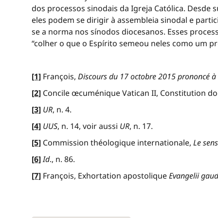
dos processos sinodais da Igreja Católica. Desde
eles podem se dirigir à assembleia sinodal e part
se a norma nos sínodos diocesanos. Esses proces
“colher o que o Espírito semeou neles como um p
[1]
François,
Discours du 17 octobre 2015 prononcé à
[2]
Concile œcuménique Vatican II, Constitution do
[3]
UR
, n. 4.
[4]
UUS
, n. 14, voir aussi
UR
, n. 17.
[5]
Commission théologique internationale,
Le sensu
[6]
Id
., n. 86.
[7]
François, Exhortation apostolique
Evangelii gau