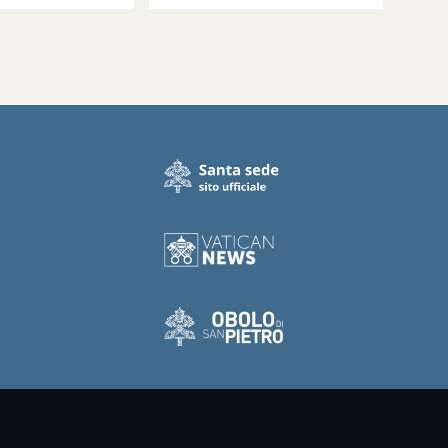
, às 19h
do Sínodo.
 de Roma)