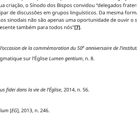
 sua criação, o Sínodo dos Bispos convidou “delegados fra
icipar de discussões em grupos linguísticos. Da mesma form
sos sinodais não são apenas uma oportunidade de ouvir o
s
resente também para todos nós”
[7]
.
e
 l’occasion de la commémoration du 50
anniversaire de l’instit
gmatique sur l’Église
Lumen gentium
, n. 8.
s fidei dans la vie de l’Église
, 2014, n. 56.
dium
[
EG
], 2013, n. 246.