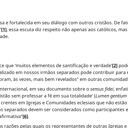
a e fortalecida em seu diálogo com outros cristãos. De fato
”
[1]
, essa escuta diz respeito não apenas aos católicos, mas 
ade.
ece que ‘muitos elementos de santificação e verdade’
[2]
pode
realizado em nossos irmãos separados pode contribuir para 
 foram, às vezes, mais bem revelados” em outras comunidade
Internacional, em seu documento sobre o
sensus fidei
, enfa
istão sem professar a fé em sua totalidade’ (
Lumen gentium
os crentes em Igrejas e Comunidades eclesiais que não est
ãos separados devem ser considerados como participantes 
afirmativa”
[6]
.
 razões pelas quais os representantes de outras Igrejas e