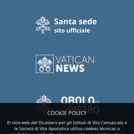
COOKIE POLICY
El sitio web del Dicastero per gli Istituti di Vita Consacrata e
le Società di Vita Apostolica utiliza cookies técnicas o