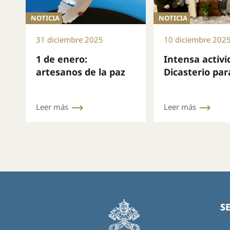
NOTICIA
NOTICIA
31 diciembre 2025
10 diciembre 202
1 de enero:
Intensa activi
artesanos de la paz
Dicasterio par
vida consagra
durante el me
Leer más
Leer más
noviembre
S