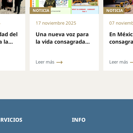
NOTICIA
NOTICIA
5
17 noviembre 2025
07 noviem
dad del
Una nueva voz para
En México
a la
la vida consagrada
consagra
da
en África: la COSMAM
comunió
s de
presenta su boletín
Leer más
Leer más
mensual
ERVICIOS
INFO