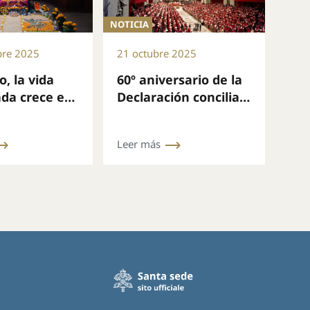
NOTICIA
bre 2025
21 octubre 2025
, la vida
60º aniversario de la
da crece en
Declaración conciliar
n y misión
Nostra aetate
Leer más