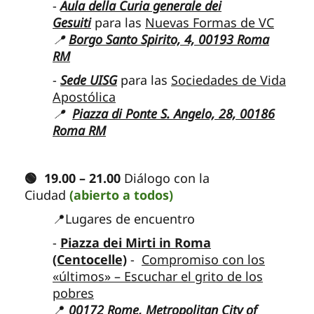
-
Aula della Curia generale dei
Gesuiti
para las
Nuevas Formas de VC
📍
Borgo Santo Spirito, 4, 00193 Roma
RM
-
Sede UISG
para las
Sociedades de Vida
Apostólica
📍
Piazza di Ponte S. Angelo, 28, 00186
Roma RM
🟢 19.00 – 21.00
Diálogo con la
Ciudad
(abierto a todos)
📍Lugares de encuentro
-
Piazza dei Mirti in Roma
(Centocelle)
-
Compromiso con los
«últimos» – Escuchar el grito de los
pobres
📍
00172 Rome, Metropolitan City of