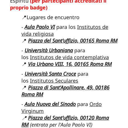
Espíritu
(per partecipanti accreditati il
proprio badge)
📍Lugares de encuentro
-
Aula Paolo VI
para los
Institutos de
vida religiosa
📍
Piazza del Sant'uffizio, 00165 Roma RM
-
Università Urbaniana
para
los
Institutos de vida contemplativa
📍
Via Urbano VIII, 16, 00165 Roma RM
-
Università Santa Croce
para
los
Institutos Seculares
📍
Piazza di Sant'Apollinare, 49, 00186
Roma RM
-
Aula Nuova del Sinodo
para
Ordo
Virginum
📍
Piazza del Sant'uffizio, 00120 Roma
RM
(entrata per l'Aula Paolo VI)