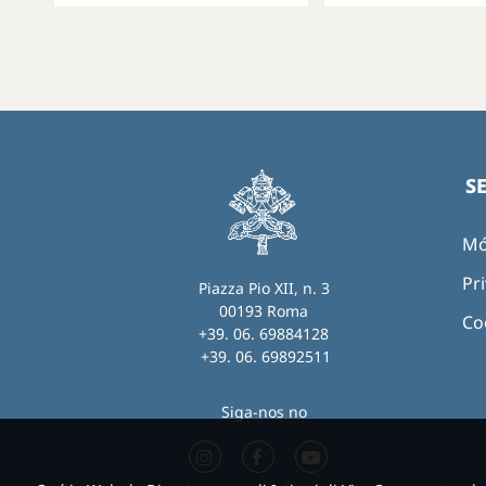
S
Mó
Pri
Piazza Pio XII, n. 3
00193 Roma
Co
+39. 06. 69884128
+39. 06. 69892511
Siga-nos no