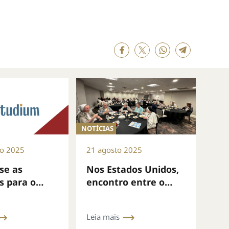
NOTÍCIAS
ro 2025
21 agosto 2025
se as
Nos Estados Unidos,
s para o
encontro entre o
line e-
Dicastério e as
2025/2026
Conferências dos
Leia mais
Superiores Maiores