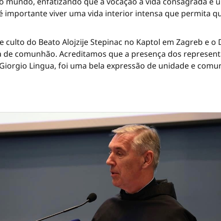
o mundo, enfatizando que a vocação à vida consagrada é u
, é importante viver uma vida interior intensa que permita 
e culto do Beato Alojzije Stepinac no Kaptol em Zagreb e o
ia de comunhão. Acreditamos que a presença dos represent
iorgio Lingua, foi uma bela expressão de unidade e comu