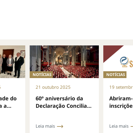
NOTÍCIAS
NOTÍCIAS
5
21 outubro 2025
19 setemb
dade do
60º aniversário da
Abriram-
a a
Declaração Conciliar
inscriçõe
da no
Nostra ætate
Curso on
mbro
Studium 
Leia mais
Leia mais