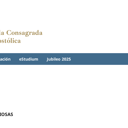
ida Consagrada
stólica
ación
eStudium
Jubileo 2025
IOSAS