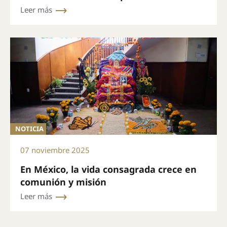
boletín mensual
Leer más
NOTICIA
07 noviembre 2025
En México, la vida consagrada crece en
comunión y misión
Leer más