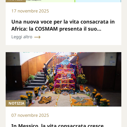
17 novembre 2025
Una nuova voce per la vita consacrata in
Africa: la COSMAM presenta il suo
bollettino mensile
Leggi altro
NOTIZIA
07 novembre 2025
In Messico, la vita consacrata cresce