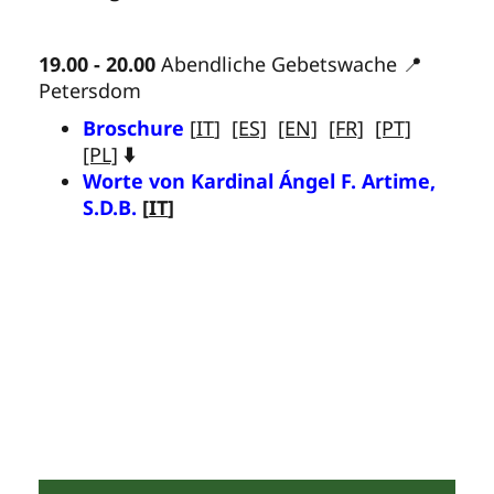
19.00 - 20.00
Abendliche Gebetswache 📍
Petersdom
Broschure
[
IT
]
[ES]
[EN]
[FR]
[PT]
[PL]
⬇️
Worte von Kardinal Ángel F. Artime,
S.D.B.
[
IT
]