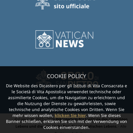
COOKIE POLICY
Die Website des Dicastero per gli Istituti di Vita Consacrata e
le Società di Vita Apostolica verwendet technische oder
assimilierte Cookies, um die Navigation zu erleichtern und
die Nutzung der Dienste zu gewährleisten, sowie
technische und analytische Cookies von Dritten. Wenn Sie
mehr wissen wollen,
klicken Sie hier
. Wenn Sie dieses
© Copyright 2022 - 2026
Dikasterium für Institute des geweihten
Banner schließen, erklären Sie sich mit der Verwendung von
Lebens und die Gesellschaften des apostolischen Lebens.
- Alle
Cookies einverstanden.