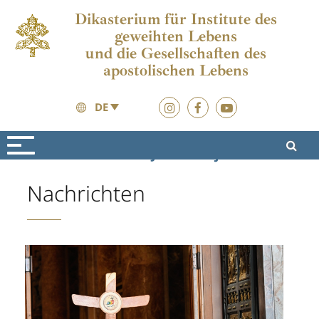
Dikasterium für Institute des
geweihten Lebens
und die Gesellschaften des
apostolischen Lebens
DE
Vita Consacrata
Jubiläumsjahr 2025
Nachrichten