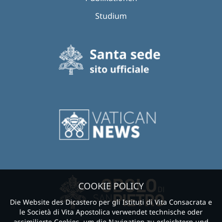
Studium
COOKIE POLICY
Die Website des Dicastero per gli Istituti di Vita Consacrata e
le Società di Vita Apostolica verwendet technische oder
assimilierte Cookies, um die Navigation zu erleichtern und