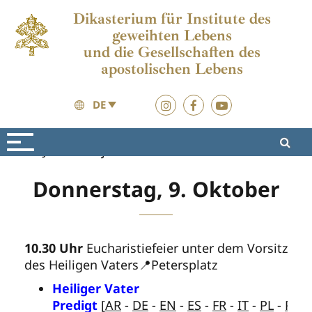
Dikasterium für Institute des
geweihten Lebens
und die Gesellschaften des
apostolischen Lebens
DE
Jubiläumsjahr 2025
Materialen
Donnerstag, 9. Oktober
10.30 Uhr
Eucharistiefeier unter dem Vorsitz
des Heiligen Vaters📍Petersplatz
Heiliger Vater
Predigt
[
AR
-
DE
-
EN
-
ES
-
FR
-
IT
-
PL
-
PT
]