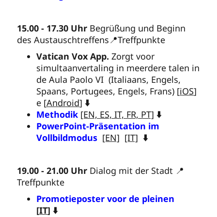
15.00 - 17.30 Uhr
Begrüßung und Beginn
des Austauschtreffens📍Treffpunkte
Vatican Vox App.
Zorgt voor
simultaanvertaling in meerdere talen in
de Aula Paolo VI (Italiaans, Engels,
Spaans, Portugees, Engels, Frans)
[
iOS
]
e [
Android
]
⬇️
Methodik
[EN, ES, IT, FR, PT]
⬇️
PowerPoint-Präsentation im
Vollbildmodus
[EN]
[IT]
⬇️
19.00 - 21.00 Uhr
Dialog mit der Stadt 📍
Treffpunkte
Promotieposter voor de pleinen
[
IT
] ⬇️