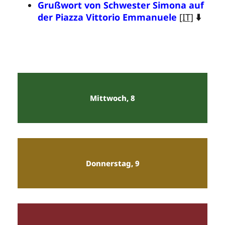
Grußwort von Schwester Simona auf
der Piazza Vittorio Emmanuele
[IT]
⬇️
Mittwoch, 8
Donnerstag, 9