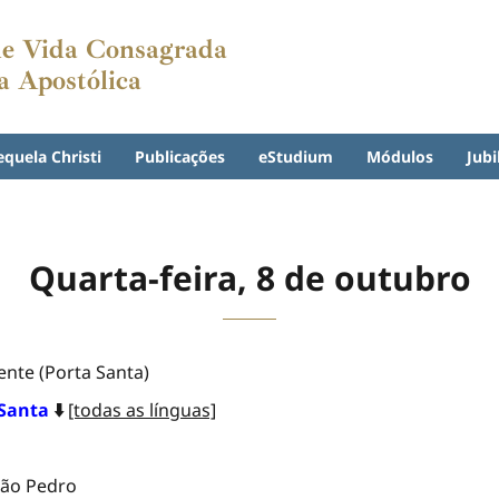
 de Vida Consagrada
a Apostólica
equela Christi
Publicações
eStudium
Módulos
Jubi
Quarta-feira, 8 de outubro
ente (Porta Santa)
 Santa
⬇️
[todas as línguas]
 São Pedro