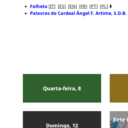
Folheto
[
IT
]
[ES]
[EN]
[FR]
[PT]
[PL]
⬇️
Palavras do Cardeal Ángel F. Artime, S.D.B.
Quarta-feira, 8
Rete 
Domingo, 12