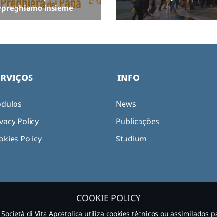
#preghiamo insieme
ERVIÇOS
INFO
dulos
News
vacy Policy
Publicações
okies Policy
Studium
COOKIE POLICY
e Società di Vita Apostolica utiliza cookies técnicos ou assimilados 