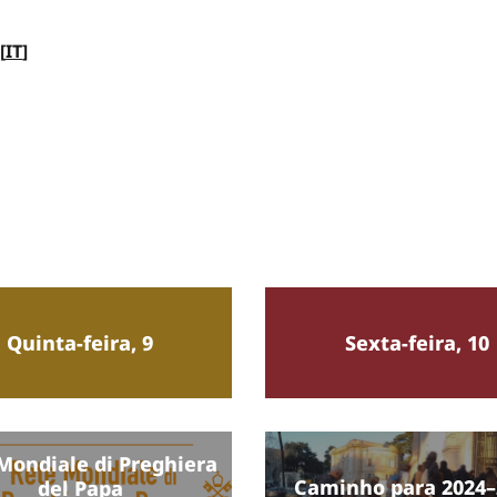
[
IT
]
Quinta-feira, 9
Sexta-feira, 10
Mondiale di Preghiera
Caminho para 2024–
del Papa