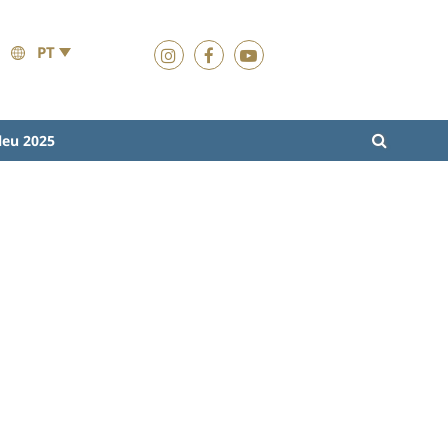
PT
leu 2025