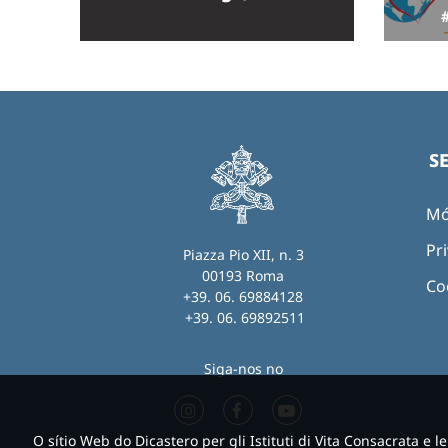
S
Mó
Pri
Piazza Pio XII, n. 3
00193 Roma
Co
+39. 06. 69884128
+39. 06. 69892511
Siga-nos no
O sítio Web do Dicastero per gli Istituti di Vita Consacrata e l