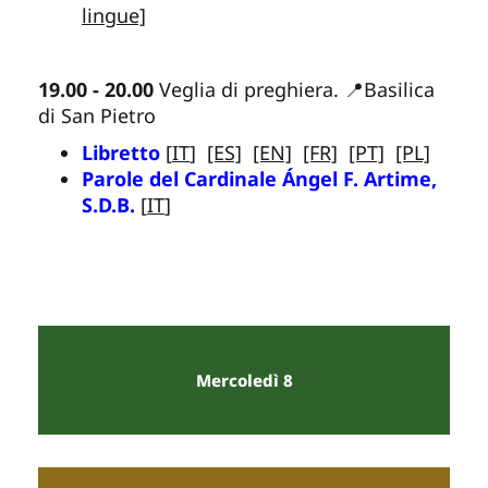
lingue]
19.00 - 20.00
Veglia di preghiera. 📍Basilica
di San Pietro
Libretto
[
IT
]
[ES]
[EN]
[FR]
[PT]
[PL]
Parole del Cardinale Ángel F. Artime,
S.D.B.
[
IT
]
Mercoledì 8