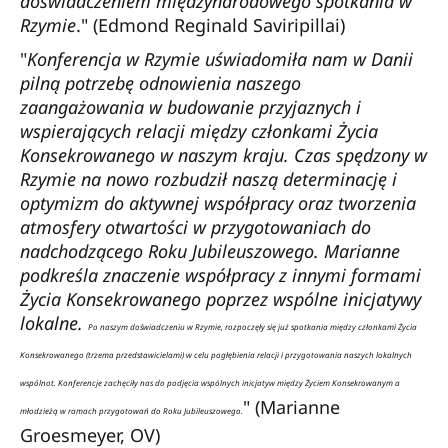
doświadczeniem międzynarodowego spotkania w
Rzymie
." (Edmond Reginald Saviripillai)
"
Konferencja w Rzymie uświadomiła nam w Danii
pilną potrzebę odnowienia naszego
zaangażowania w budowanie przyjaznych i
wspierających relacji między członkami Życia
Konsekrowanego w naszym kraju. Czas spędzony w
Rzymie na nowo rozbudził naszą determinację i
optymizm do aktywnej współpracy oraz tworzenia
atmosfery otwartości w przygotowaniach do
nadchodzącego Roku Jubileuszowego. Marianne
podkreśla znaczenie współpracy z innymi formami
Życia Konsekrowanego poprzez wspólne inicjatywy
lokalne.
Po naszym doświadczeniu w Rzymie, rozpoczęły się już spotkania między członkami Życia
Konsekrowanego (trzema przedstawicielami) w celu pogłębienia relacji i przygotowania naszych lokalnych
wspólnot. Konferencje zachęciły nas do podjęcia wspólnych inicjatyw między Życiem Konsekrowanym a
" (Marianne
młodzieżą w ramach przygotowań do Roku Jubileuszowego.
Groesmeyer, OV)