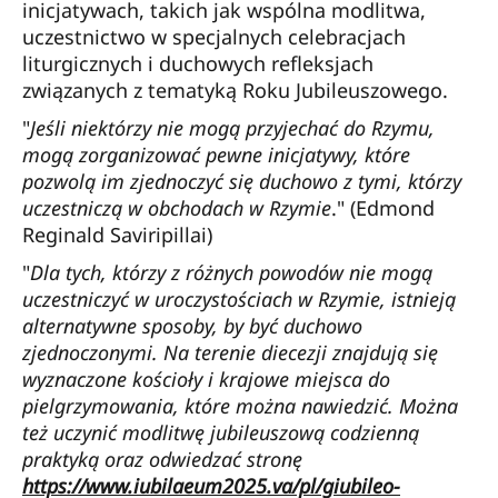
inicjatywach, takich jak wspólna modlitwa,
uczestnictwo w specjalnych celebracjach
liturgicznych i duchowych refleksjach
związanych z tematyką Roku Jubileuszowego.
"
Jeśli niektórzy nie mogą przyjechać do Rzymu,
mogą zorganizować pewne inicjatywy, które
pozwolą im zjednoczyć się duchowo z tymi, którzy
uczestniczą w obchodach w Rzymie
." (Edmond
Reginald Saviripillai)
"
Dla tych, którzy z różnych powodów nie mogą
uczestniczyć w uroczystościach w Rzymie, istnieją
alternatywne sposoby, by być duchowo
zjednoczonymi. Na terenie diecezji znajdują się
wyznaczone kościoły i krajowe miejsca do
pielgrzymowania, które można nawiedzić. Można
też uczynić modlitwę jubileuszową codzienną
praktyką oraz odwiedzać stronę
https://www.iubilaeum2025.va/pl/giubileo-