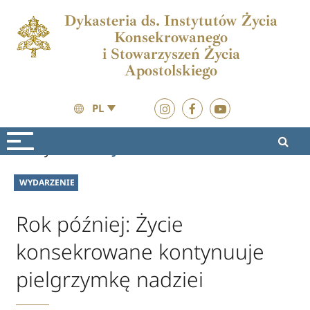
Dykasteria ds. Instytutów Życia
Konsekrowanego
i Stowarzyszeń Życia
Apostolskiego
PL
Wydarzenia
Jubileusz 2025
WYDARZENIE
Rok później: Życie
konsekrowane kontynuuje
pielgrzymkę nadziei