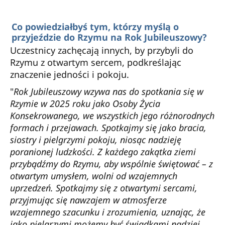
Co powiedziałbyś tym, którzy myślą o
przyjeździe do Rzymu na Rok Jubileuszowy?
Uczestnicy zachęcają innych, by przybyli do
Rzymu z otwartym sercem, podkreślając
znaczenie jedności i pokoju.
"
Rok Jubileuszowy wzywa nas do spotkania się w
Rzymie w 2025 roku jako Osoby Życia
Konsekrowanego, we wszystkich jego różnorodnych
formach i przejawach. Spotkajmy się jako bracia,
siostry i pielgrzymi pokoju, niosąc nadzieję
poranionej ludzkości. Z każdego zakątka ziemi
przybądźmy do Rzymu, aby wspólnie świętować – z
otwartym umysłem, wolni od wzajemnych
uprzedzeń. Spotkajmy się z otwartymi sercami,
przyjmując się nawzajem w atmosferze
wzajemnego szacunku i zrozumienia, uznając, że
jako pielgrzymi możemy być świadkami nadziei,