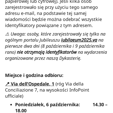
papierowej lub cyfrowej). Jeśli kilka osób
zarejestrowało się przy użyciu tego samego
adresu e-mail, na podstawie tej samej
wiadomości będzie można odebrać wszystkie
identyfikatory powiązane z tym adresem.
⚠️ Uwaga: osoby, które zarejestrowały się tylko na
ogólnym portalu Jubileuszu
iubilaeum2025.va
na
pierwsze dwa dni (8 października i 9 października
rano)
nie otrzymają identyfikatorów
na wydarzenia
organizowane przez naszą Dykasterię.
Miejsce i godzina odbioru:
📍 Via dell’Ospedale, 1
(róg Via della
Conciliazione 7, na wysokości InfoPoint
ufficiale)
Poniedziałek, 6 października:
14.30 –
18.00