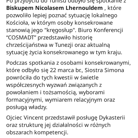
Po przybyciu do Tunisu odbyło się spotkanie z
Biskupem Nicolasem Lhernouldem
, które
pozwoliło lepiej poznać sytuację lokalnego
Kościoła, w którym osoby konsekrowane
stanowią jego "kręgosłup". Biuro Konferencji
“COSMADT” przedstawiło historię
chrześcijaństwa w Tunezji oraz aktualną
sytuację życia konsekrowanego w tym kraju.
Podczas spotkania z osobami konsekrowanymi,
które odbyło się 22 marca br., Siostra Simona
powróciła do tych kwestii w świetle
współczesnych wyzwań związanych z
powołaniem i tożsamością, wyborami
formacyjnymi, wymiarem relacyjnym oraz
posługą władzy.
Ojciec Vincent przedstawił posługę Dykasterii
oraz strukturę jej działalności w różnych
obszarach kompetencji.