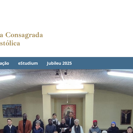
ida Consagrada
stólica
ação
eStudium
Jubileu 2025