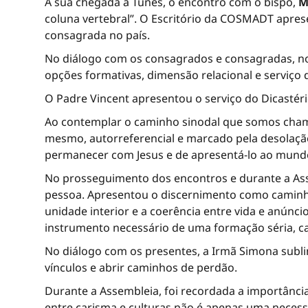
À sua chegada a Tunes, o encontro com o bispo,
M
coluna vertebral”. O Escritório da COSMADT apresen
consagrada no país.
No diálogo com os consagrados e consagradas, no 
opções formativas, dimensão relacional e serviço 
O Padre Vincent apresentou o serviço do Dicastér
Ao contemplar o caminho sinodal que somos cham
mesmo, autorreferencial e marcado pela desolação
permanecer com Jesus e de apresentá-lo ao mundo. 
No prosseguimento dos encontros e durante a Ass
pessoa. Apresentou o discernimento como caminho 
unidade interior e a coerência entre vida e anú
instrumento necessário de uma formação séria, ca
No diálogo com os presentes, a Irmã Simona subli
vínculos e abrir caminhos de perdão.
Durante a Assembleia, foi recordada a importância 
entre carisma e culturas não é apenas uma nece