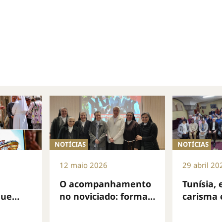
NOTÍCIAS
NOTÍCIAS
12 maio 2026
29 abril 20
O acompanhamento
Tunísia, 
que
no noviciado: formar
carisma 
undo
o coração, discernir,
vida con
acompanhar
chamada