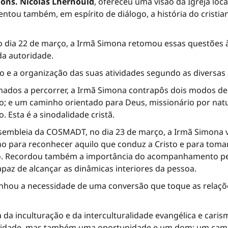
ons. Nicolas Lhernould
, ofereceu uma visão da Igreja loc
tou também, em espírito de diálogo, a história do cristian
dia 22 de março, a Irmã Simona retomou essas questões à l
da autoridade.
io e a organização das suas atividades segundo as diversas
ados a percorrer, a Irmã Simona contrapôs dois modos de
; e um caminho orientado para Deus, missionário por natur
Esta é a sinodalidade cristã.
embleia da COSMADT, no dia 23 de março, a Irmã Simona v
para reconhecer aquilo que conduz a Cristo e para tomar di
ncio. Recordou também a importância do acompanhamento pe
paz de alcançar as dinâmicas interiores da pessoa.
nhou a necessidade de uma conversão que toque as relações
da inculturação e da interculturalidade evangélica e caris
ssidade, mas também uma oportunidade e um dom: um cami