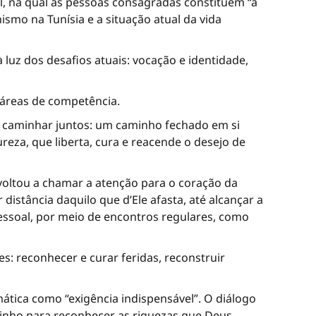
al, na qual as pessoas consagradas constituem “a
ismo na Tunísia e a situação atual da vida
uz dos desafios atuais: vocação e identidade,
 áreas de competência.
 caminhar juntos: um caminho fechado em si
eza, que liberta, cura e reacende o desejo de
oltou a chamar a atenção para o coração da
stância daquilo que d’Ele afasta, até alcançar a
ssoal, por meio de encontros regulares, como
: reconhecer e curar feridas, reconstruir
mática como “exigência indispensável”. O diálogo
nho para reconhecer as riquezas que Deus