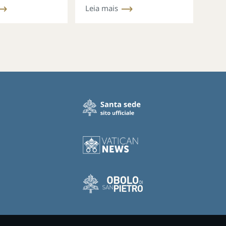
Leia mais
 e missão
esperança