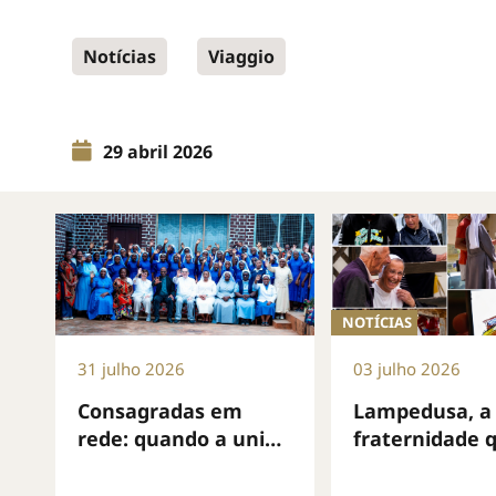
Notícias
Viaggio
29 abril 2026
NOTÍCIAS
31 julho 2026
03 julho 2026
Consagradas em
Lampedusa, a
rede: quando a união
fraternidade 
se torna cuidado de
interpela o m
cada vida