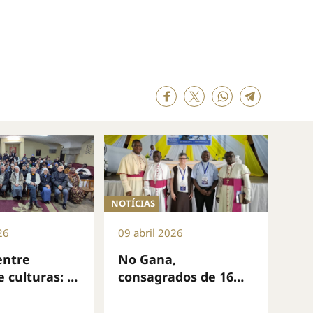
NOTÍCIAS
26
09 abril 2026
entre
No Gana,
e culturas: a
consagrados de 16
sagrada
países: liderança,
 a renovar
responsabilidade e