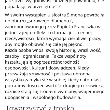
Jak strzec wyjątkowości każdego powołania, nie
popadając w przeciętność?
W swoim wystąpieniu siostra Simona powróciła
do obrazu „surowego diamentu”,
zaproponowanego przez Papieża Franciszka w
jednej z jego refleksji o formacji — cennej
rzeczywistości, która wymaga cierpliwej pracy,
aby mogło objawić się całe jej piękno.
Każda osoba wnosi swoją historię, wrażliwość,
zasoby i ograniczenia. Także wspólnoty
kształtują się poprzez różnorodność
osobowości, kultur i doświadczeń. Kiedy
przeważają sztywność i postawa obronna,
wszystko zamyka się w sobie; kiedy natomiast
potrafimy dostrzec wartość drugiego człowieka,
różnice stają się źródłem wymiany, wzajemnego
ubogacenia i wspólnego budowania.
Towarzyszyć z troską