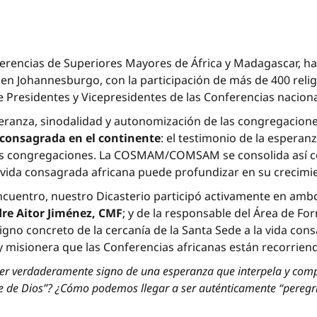
ferencias de Superiores Mayores de África y Madagascar, h
en Johannesburgo, con la participación de más de 400 relig
re Presidentes y Vicepresidentes de las Conferencias nacio
anza, sinodalidad y autonomización de las congregacione
 consagrada en el continente
: el testimonio de la esperan
las congregaciones. La COSMAM/COMSAM se consolida así c
 vida consagrada africana puede profundizar en su crecimie
ncuentro, nuestro Dicasterio participó activamente en ambos
re Aitor Jiménez, CMF
; y de la responsable del Área de Fo
signo concreto de la cercanía de la Santa Sede a la vida co
 misionera que las Conferencias africanas están recorriend
ser verdaderamente signo de una esperanza que interpela y co
 de Dios”? ¿Cómo podemos llegar a ser auténticamente “peregrino