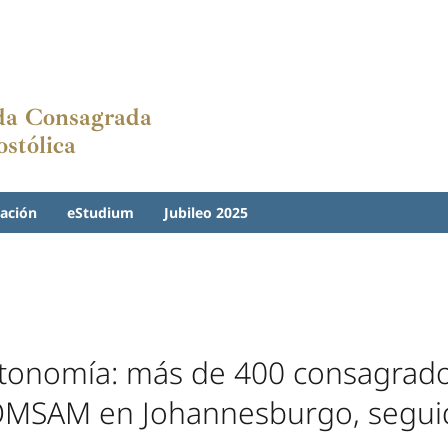
ida Consagrada
stólica
ación
eStudium
Jubileo 2025
utonomía: más de 400 consagrados
MSAM en Johannesburgo, seguid