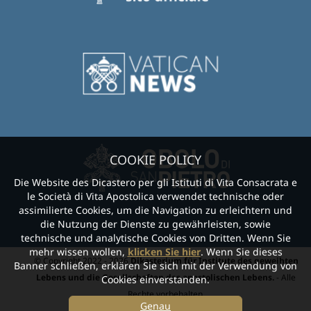
COOKIE POLICY
Die Website des Dicastero per gli Istituti di Vita Consacrata e
le Società di Vita Apostolica verwendet technische oder
assimilierte Cookies, um die Navigation zu erleichtern und
die Nutzung der Dienste zu gewährleisten, sowie
technische und analytische Cookies von Dritten. Wenn Sie
mehr wissen wollen,
klicken Sie hier
. Wenn Sie dieses
© Copyright 2022 - 2026
Dikasterium für Institute des geweihten
Banner schließen, erklären Sie sich mit der Verwendung von
Lebens und die Gesellschaften des apostolischen Lebens.
- Alle
Cookies einverstanden.
Rechte vorbehalten.
Genau