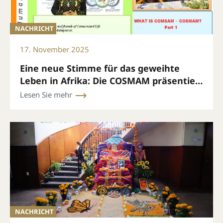
NACHRICHT
17. November 2025
Eine neue Stimme für das geweihte
Leben in Afrika: Die COSMAM präsentiert
ihren monatlichen Newsletter
Lesen Sie mehr
NACHRICHT