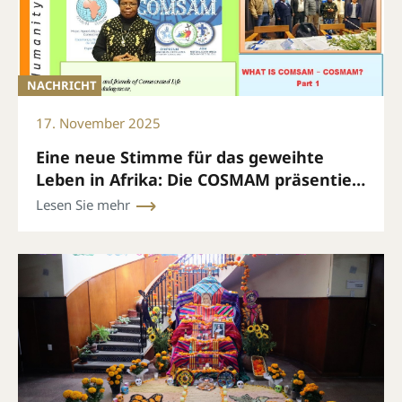
NACHRICHT
17. November 2025
Eine neue Stimme für das geweihte
Leben in Afrika: Die COSMAM präsentiert
ihren monatlichen Newsletter
Lesen Sie mehr