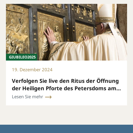
GIUBILEO2025
19. Dezember 2024
Verfolgen Sie live den Ritus der Öffnung
der Heiligen Pforte des Petersdoms am
24. Dezember um 19 Uhr (römische Zeit)
Lesen Sie mehr