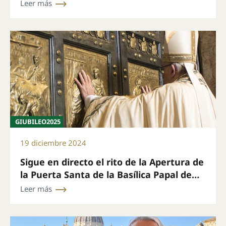
Leer más
GIUBILEO2025
19 diciembre 2024
Sigue en directo el rito de la Apertura de
la Puerta Santa de la Basílica Papal de
San Pedro el 24 de diciembre a las 19.00
Leer más
(hora de Roma)