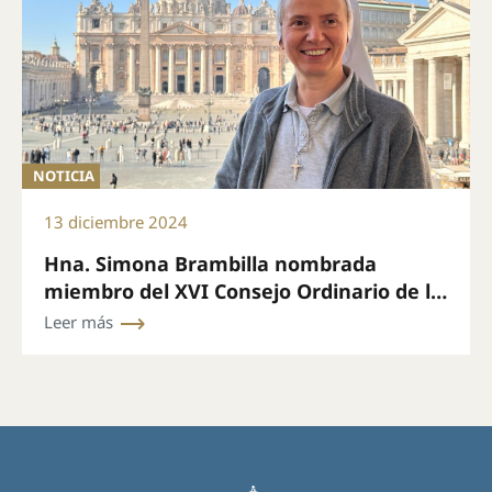
NOTICIA
13 diciembre 2024
Hna. Simona Brambilla nombrada
miembro del XVI Consejo Ordinario de la
Secretaría General del Sínodo
Leer más