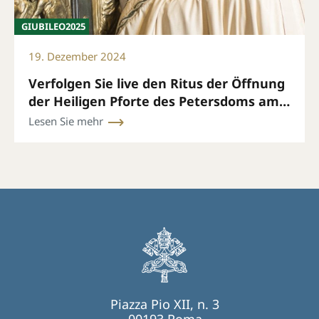
GIUBILEO2025
19. Dezember 2024
Verfolgen Sie live den Ritus der Öffnung
der Heiligen Pforte des Petersdoms am
24. Dezember um 19 Uhr (römische Zeit)
Lesen Sie mehr
Piazza Pio XII, n. 3