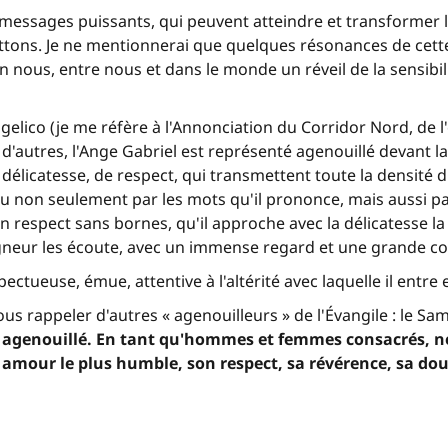
 messages puissants, qui peuvent atteindre et transformer 
ons. Je ne mentionnerai que quelques résonances de cette 
ous, entre nous et dans le monde un réveil de la sensibilité
elico (je me réfère à l'Annonciation du Corridor Nord, de l'
'autres, l'Ange Gabriel est représenté agenouillé devant l
icatesse, de respect, qui transmettent toute la densité du
 non seulement par les mots qu'il prononce, mais aussi par
un respect sans bornes, qu'il approche avec la délicatesse la
eigneur les écoute, avec un immense regard et une grande c
ectueuse, émue, attentive à l'altérité avec laquelle il entre 
s rappeler d'autres « agenouilleurs » de l'Évangile : le Sama
 agenouillé. En tant qu'hommes et femmes consacrés, n
on amour le plus humble, son respect, sa révérence, sa do