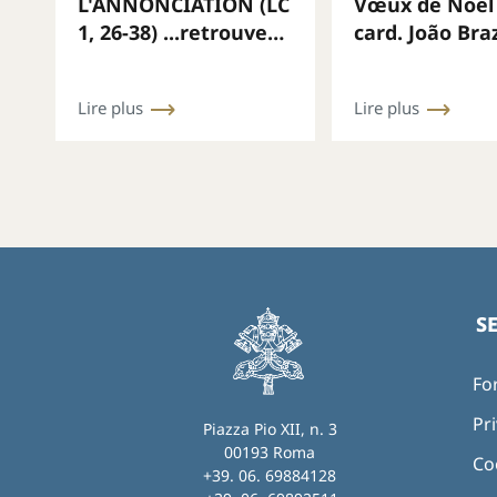
L'ANNONCIATION (LC
Vœux de Noël
1, 26-38) ...retrouver
card. João Bra
la bonté
Aviz, Préfet d
Dicastère
Lire plus
Lire plus
S
Fo
Pri
Piazza Pio XII, n. 3
00193 Roma
Co
+39. 06. 69884128