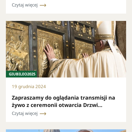
Czytaj więcej
GIUBILEO2025
19 grudnia 2024
Zapraszamy do oglądania transmisji na
żywo z ceremonii otwarcia Drzwi
Świętych Bazyliki Świętego Piotra 24
Czytaj więcej
grudnia o godzinie 19.00 (czasu
lokalnego)