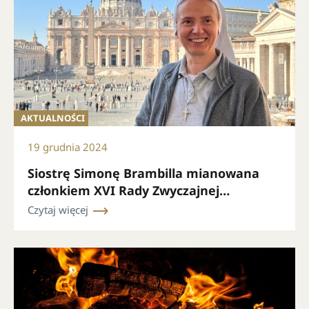
AKTUALNOŚCI
19 grudnia 2024
Siostrę Simonę Brambilla mianowana
członkiem XVI Rady Zwyczajnej
Sekretariatu Generalnego Synodu
Czytaj więcej