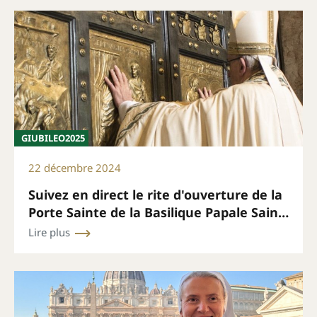
GIUBILEO2025
22 décembre 2024
Suivez en direct le rite d'ouverture de la
Porte Sainte de la Basilique Papale Saint-
Pierre, le 24 décembre à 19h00 (heure de
Lire plus
Rome).