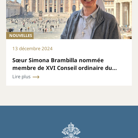
NOUVELLES
13 décembre 2024
Sœur Simona Brambilla nommée
membre de XVI Conseil ordinaire du
Secrétariat général du Synode
Lire plus