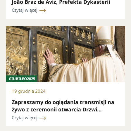
João Braz de Aviz, Prefekta Dykasterii
Czytaj więcej
GIUBILEO2025
19 grudnia 2024
Zapraszamy do oglądania transmisji na
żywo z ceremonii otwarcia Drzwi
Świętych Bazyliki Świętego Piotra 24
Czytaj więcej
grudnia o godzinie 19.00 (czasu