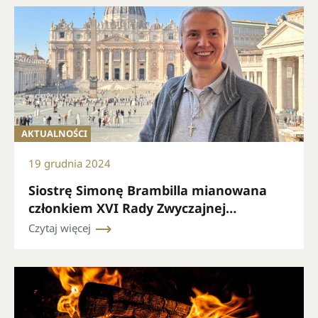
lokalnego)
AKTUALNOŚCI
19 grudnia 2024
Siostrę Simonę Brambilla mianowana
członkiem XVI Rady Zwyczajnej
Sekretariatu Generalnego Synodu
Czytaj więcej