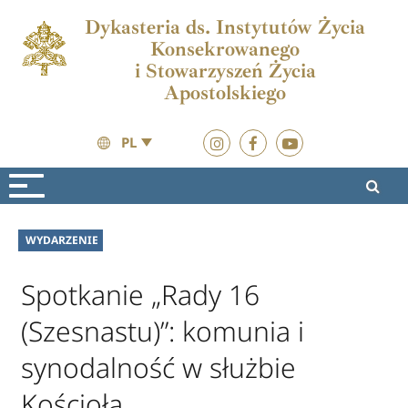
Dykasteria ds. Instytutów Życia
Konsekrowanego
i Stowarzyszeń Życia
Apostolskiego
PL
Aktualności
Aktualności
WYDARZENIE
Spotkanie „Rady 16
(Szesnastu)”: komunia i
synodalność w służbie
Kościoła