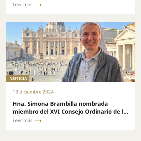
San Pedro el 24 de diciembre a las 19.00
Leer más
(hora de Roma)
NOTICIA
13 diciembre 2024
Hna. Simona Brambilla nombrada
miembro del XVI Consejo Ordinario de la
Secretaría General del Sínodo
Leer más