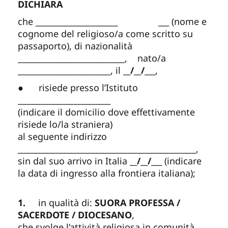
DICHIARA
che
_______________________ ___
(nome e
cognome del religioso/a come scritto su
passaporto), di nazionalità
______________________________
, nato/a
__________________________
, il
__/__/___
,
● risiede presso l’Istituto
__________________________
(indicare il domicilio dove effettivamente
risiede lo/la straniera)
al seguente indirizzo
__________________________________________________
,
sin dal suo arrivo in Italia
__/__/___
(indicare
la data di ingresso alla frontiera italiana);
1.
in qualità di:
SUORA PROFESSA /
SACERDOTE / DIOCESANO
,
che svolge l’attività religiosa in comunità