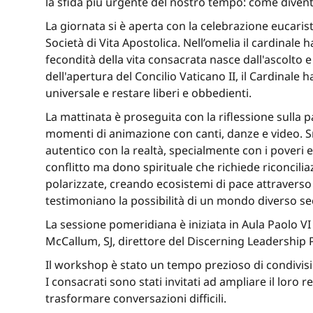
la sfida più urgente del nostro tempo: come diventa
La giornata si è aperta con la celebrazione eucarist
Società di Vita Apostolica. Nell’omelia il cardinale 
fecondità della vita consacrata nasce dall'ascolto e
dell'apertura del Concilio Vaticano II, il Cardinale
universale e restare liberi e obbedienti.
La mattinata è proseguita con la riflessione sulla 
momenti di animazione con canti, danze e video. Sr.
autentico con la realtà, specialmente con i poveri e
conflitto ma dono spirituale che richiede riconcilia
polarizzate, creando ecosistemi di pace attraverso 
testimoniano la possibilità di un mondo diverso se
La sessione pomeridiana è iniziata in Aula Paolo VI
McCallum, SJ, direttore del Discerning Leadershi
Il workshop è stato un tempo prezioso di condivisio
I consacrati sono stati invitati ad ampliare il loro r
trasformare conversazioni difficili.