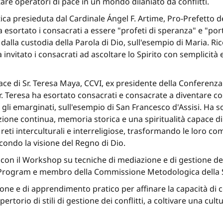
re operatori di pace in un mondo dilaniato da conflitti.
ica presieduta dal Cardinale Ángel F. Artime, Pro-Prefetto del
ha esortato i consacrati a essere "profeti di speranza" e "por
 dalla custodia della Parola di Dio, sull'esempio di Maria. R
 ha invitato i consacrati ad ascoltare lo Spirito con semplici
pace di Sr. Teresa Maya, CCVI, ex presidente della Conferenz
 Teresa ha esortato consacrati e consacrate a diventare cos
 gli emarginati, sull'esempio di San Francesco d'Assisi. Ha s
zione continua, memoria storica e una spiritualità capace di r
reti interculturali e interreligiose, trasformando le loro co
condo la visione del Regno di Dio.
 con il Workshop su tecniche di mediazione e di gestione dei 
p Program e membro della Commissione Metodologica della S
ne e di apprendimento pratico per affinare la capacità di c
epertorio di stili di gestione dei conflitti, a coltivare una c