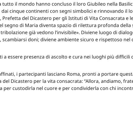
a tutto il mondo hanno concluso il loro Giubileo nella Basili
dai cinque continenti con segni simbolici e rinnovando il lo
 Prefetta del Dicastero per gli Istituti di Vita Consacrata e 
l segno di Maria diventa spazio di rilettura profonda della 
ribolazione già vedono l’invisibile». Diviene luogo di dialog
, scambiarsi doni; diviene ambiente sicuro e rispettoso nel 
i a essere presenza di ascolto e cura nei luoghi più diffici
ffinati, i partecipanti lasciano Roma, pronti a portare ques
 del Dicastero per la vita consacrata: “Allora, andiamo, frate
ta per custodirla nel cuore e per condividerla con chi incont