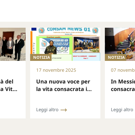
NOTIZIA
NOTIZIA
17 novembre 2025
07 novemb
tà del
Una nuova voce per
In Messic
la Vita
la vita consacrata in
consacra
l mese
Africa: la COSMAM
nella co
presenta il suo
nella mi
Leggi altro
Leggi altro
bollettino mensile