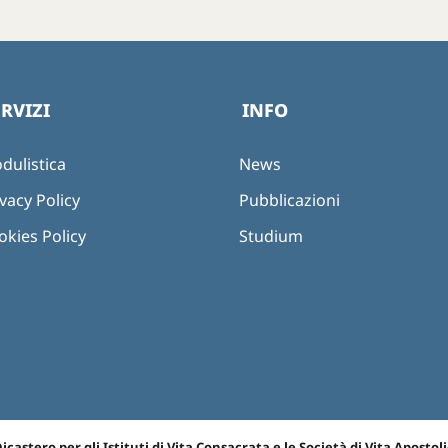
ERVIZI
INFO
dulistica
News
vacy Policy
Pubblicazioni
okies Policy
Studium
icastero per gli Istituti di Vita Consacrata e le Società di Vita Apostoli