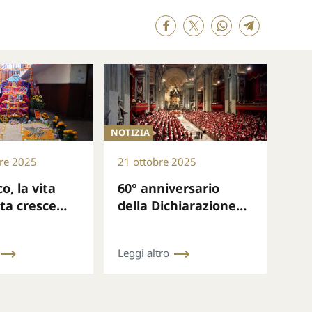
NOTIZIA
re 2025
21 ottobre 2025
o, la vita
60° anniversario
ta cresce
della Dichiarazione
munione e
Conciliare Nostra
ssione
aetate
Leggi altro