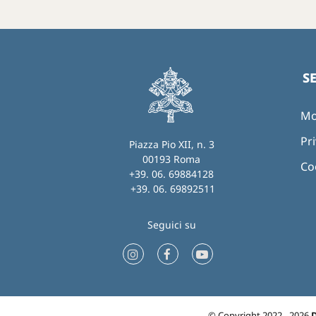
S
Mo
Pri
Piazza Pio XII, n. 3
00193 Roma
Co
+39. 06. 69884128
+39. 06. 69892511
Seguici su
© Copyright 2022 - 2026
D