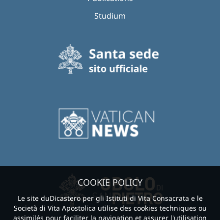
Studium
COOKIE POLICY
Le site duDicastero per gli Istituti di Vita Consacrata e le
Società di Vita Apostolica utilise des cookies techniques ou
assimilés pour faciliter la navigation et assurer l'utilisation