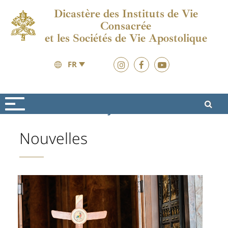
Dicastère des Instituts de Vie
Consacrée
et les Sociétés de Vie Apostolique
FR
Vita Consacrata
Jubilé 2025
Nouvelles