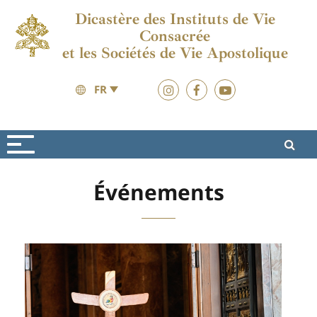
Dicastère des Instituts de Vie
Consacrée
et les Sociétés de Vie Apostolique
FR
Vita Consacrata
Nouvelles
Événements