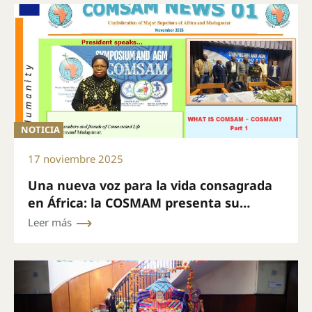
NOTICIA
17 noviembre 2025
Una nueva voz para la vida consagrada
en África: la COSMAM presenta su
boletín mensual
Leer más