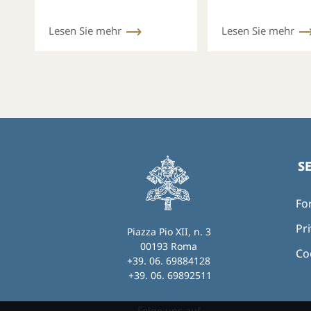
Leben in Afrik
COSMAM präse
Lesen Sie mehr
Lesen Sie mehr
ihren monatli
Newsletter
S
Fo
Pri
Piazza Pio XII, n. 3
00193 Roma
Co
+39. 06. 69884128
+39. 06. 69892511
Folge uns auf