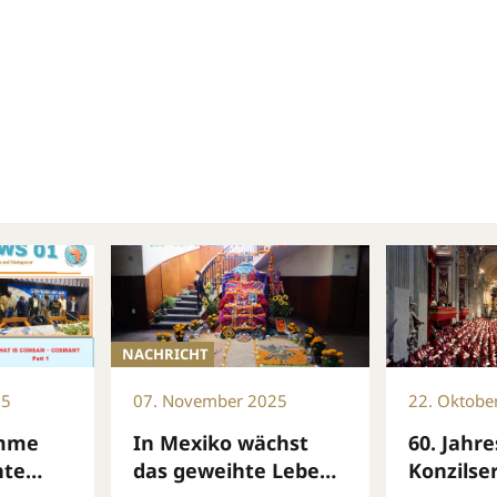
NACHRICHT
25
07. November 2025
22. Oktobe
imme
In Mexiko wächst
60. Jahr
hte
das geweihte Leben
Konzilse