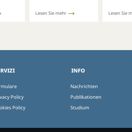
a: Die
in Gemeinschaft und
Nostra a
ntiert
Mission
Lesen Sie mehr
Lesen Sie 
chen
ERVIZI
INFO
rmulare
Nachrichten
vacy Policy
Publikationen
okies Policy
Studium