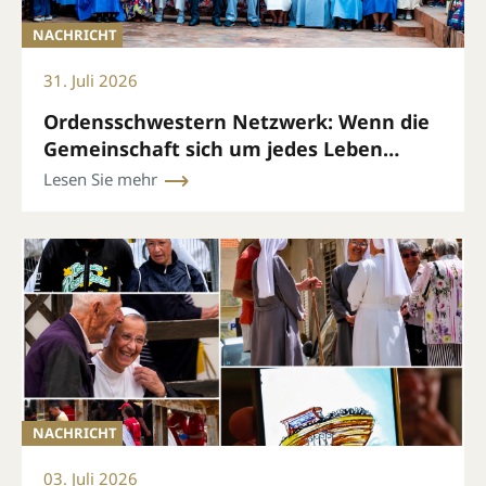
NACHRICHT
31. Juli 2026
Ordensschwestern Netzwerk: Wenn die
Gemeinschaft sich um jedes Leben
kümmert
Lesen Sie mehr
NACHRICHT
03. Juli 2026