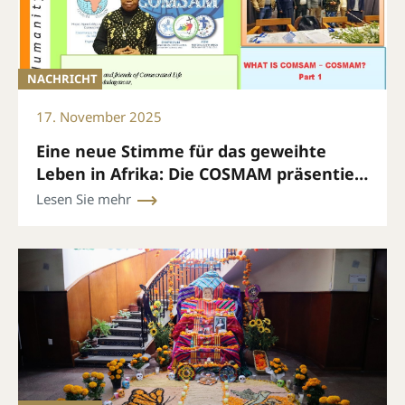
NACHRICHT
17. November 2025
Eine neue Stimme für das geweihte
Leben in Afrika: Die COSMAM präsentiert
ihren monatlichen Newsletter
Lesen Sie mehr