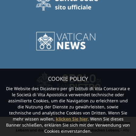
COOKIE POLICY
Die Website des Dicastero per gli Istituti di Vita Consacrata e
le Società di Vita Apostolica verwendet technische oder
assimilierte Cookies, um die Navigation zu erleichtern und
die Nutzung der Dienste zu gewährleisten, sowie
technische und analytische Cookies von Dritten. Wenn Sie
mehr wissen wollen,
klicken Sie hier
. Wenn Sie dieses
© Copyright 2022 - 2026
Dikasterium für Institute des geweihten
Banner schließen, erklären Sie sich mit der Verwendung von
Lebens und die Gesellschaften des apostolischen Lebens.
- Alle
Cookies einverstanden.