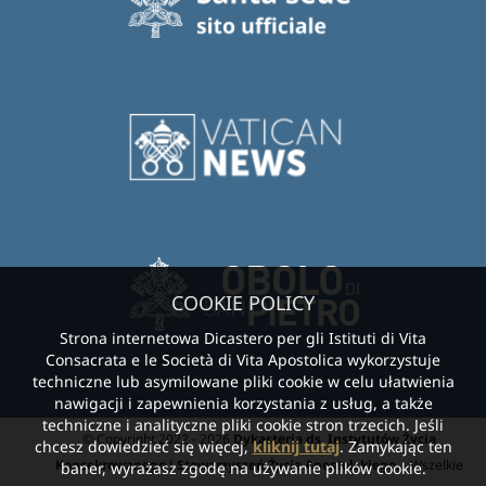
COOKIE POLICY
Strona internetowa Dicastero per gli Istituti di Vita
Consacrata e le Società di Vita Apostolica wykorzystuje
techniczne lub asymilowane pliki cookie w celu ułatwienia
nawigacji i zapewnienia korzystania z usług, a także
techniczne i analityczne pliki cookie stron trzecich. Jeśli
© Copyright 2022 - 2026
Dykasteria ds. Instytutów Życia
chcesz dowiedzieć się więcej,
kliknij tutaj
. Zamykając ten
Konsekrowanego i Stowarzyszeń Życia Apostolskiego.
- Wszelkie
baner, wyrażasz zgodę na używanie plików cookie.