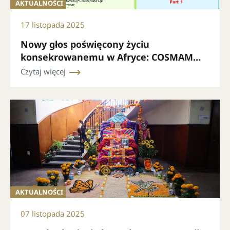
AKTUALNOŚCI
17 listopada 2025
Nowy głos poświęcony życiu
konsekrowanemu w Afryce: COSMAM
prezentuje swój biuletyn miesięczny
Czytaj więcej
AKTUALNOŚCI
07 listopada 2025