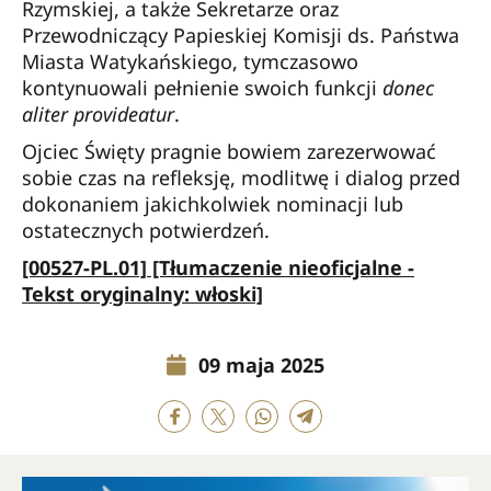
Rzymskiej, a także Sekretarze oraz
Przewodniczący Papieskiej Komisji ds. Państwa
Miasta Watykańskiego, tymczasowo
kontynuowali pełnienie swoich funkcji
donec
aliter provideatur
.
Ojciec Święty pragnie bowiem zarezerwować
sobie czas na refleksję, modlitwę i dialog przed
dokonaniem jakichkolwiek nominacji lub
ostatecznych potwierdzeń.
[00527-PL.01] [Tłumaczenie nieoficjalne -
Tekst oryginalny: włoski]
09 maja 2025