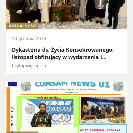
AKTUALNOŚCI
10 grudnia 2025
Dykasteria ds. Życia Konsekrowanego:
listopad obfitujący w wydarzenia i
intensywną działalność
Czytaj więcej