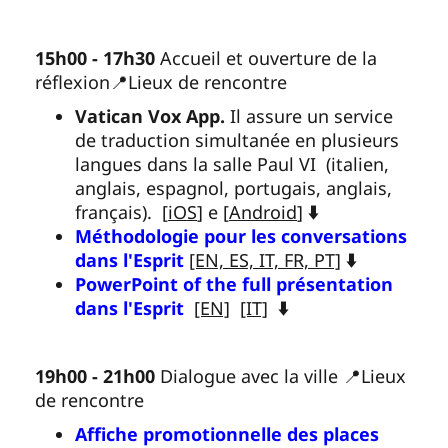
15h00 - 17h30
Accueil et ouverture de la
réflexion📍Lieux de rencontre
Vatican Vox App.
Il assure un service
de traduction simultanée en plusieurs
langues dans la salle Paul VI (italien,
anglais, espagnol, portugais, anglais,
français).
[
iOS
] e [
Android
]
⬇️
Méthodologie pour les conversations
dans l'Esprit
[EN, ES, IT, FR, PT]
⬇️
PowerPoint of the full présentation
dans l'Esprit
[EN]
[IT]
⬇️
19h00 - 21h00
Dialogue avec la ville 📍Lieux
de rencontre
Affiche promotionnelle des places