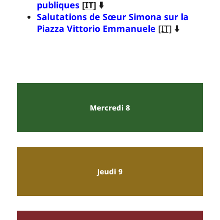
publiques
[
IT
] ⬇️
Salutations de Sœur Simona sur la
Piazza Vittorio Emmanuele
[IT]
⬇️
Mercredi 8
Jeudi 9