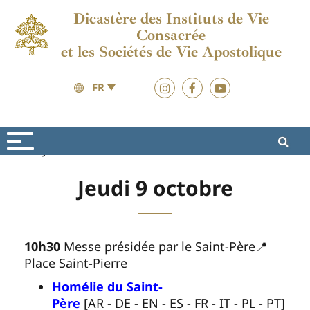
Dicastère des Instituts de Vie
Consacrée
et les Sociétés de Vie Apostolique
FR
Jubilé 2025
Materiaux
Jeudi 9 octobre
10h30
Messe présidée par le Saint-Père📍
Place Saint-Pierre
Homélie du Saint-
Père
[
AR
-
DE
-
EN
-
ES
-
FR
-
IT
-
PL
-
PT
]