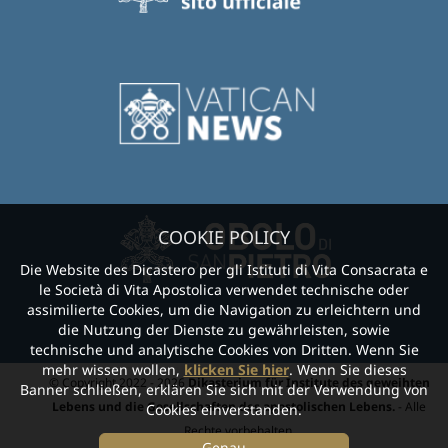
COOKIE POLICY
Die Website des Dicastero per gli Istituti di Vita Consacrata e
le Società di Vita Apostolica verwendet technische oder
assimilierte Cookies, um die Navigation zu erleichtern und
die Nutzung der Dienste zu gewährleisten, sowie
technische und analytische Cookies von Dritten. Wenn Sie
mehr wissen wollen,
klicken Sie hier
. Wenn Sie dieses
© Copyright 2022 - 2026
Dikasterium für Institute des geweihten
Banner schließen, erklären Sie sich mit der Verwendung von
Lebens und die Gesellschaften des apostolischen Lebens.
- Alle
Cookies einverstanden.
Rechte vorbehalten.
Genau