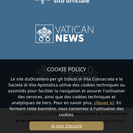
COOKIE POLICY
Le site duDicastero per gli Istituti di Vita Consacrata e le
Società di Vita Apostolica utilise des cookies techniques ou
assimilés pour faciliter la navigation et assurer l'utilisation
des services, ainsi que des cookies techniques et
analytiques de tiers. Pour en savoir plus,
cliquez ici
. En
fermant cette bannière, vous consentez à l'utilisation des
© Copyright 2022 - 2026
Dicastère des Instituts de Vie Consacrée
cookies.
et les Sociétés de Vie Apostolique.
- Tous les droits sont réservés.
Je suis d'accord