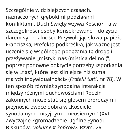
Szczególnie w dzisiejszych czasach,
naznaczonych głębokimi podziałami i
konfliktami, Duch Święty wzywa Kościół – a w
szczególności osoby konsekrowane – do życia
darem synodalności. Przywołując słowa papieża
Franciszka, Prefekta podkreśliła, jak ważne jest
uczenie się wspólnego podążania tą drogą i
przeżywanie „mistyki nas (mistica del noi)”,
poprzez ponowne odkrycie potrzeby «spotkania
się w „nas”, które jest silniejsze niż suma
małych indywidualności» (
Fratelli tutti
, nr 78). W
ten sposób również synodalna interakcja
między różnymi duchowościami Rodzin
zakonnych może stać się głosem proroczym i
przynosić owoce dobra w „Kościele
synodalnym, misyjnym i miłosiernym” (XVI
Zwyczajne Zgromadzenie Ogólne Synodu
Biskupów,
Dokument końcowy
, Rzym, 26