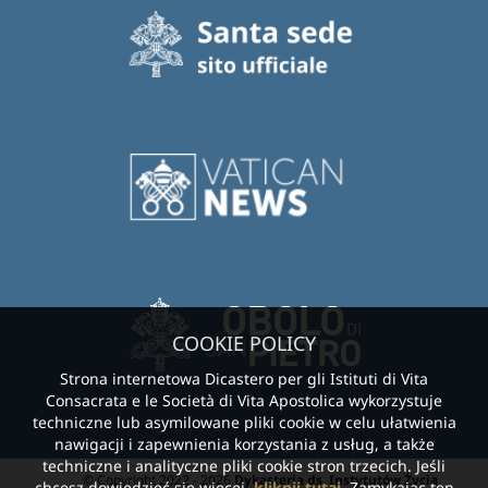
COOKIE POLICY
Strona internetowa Dicastero per gli Istituti di Vita
Consacrata e le Società di Vita Apostolica wykorzystuje
techniczne lub asymilowane pliki cookie w celu ułatwienia
nawigacji i zapewnienia korzystania z usług, a także
techniczne i analityczne pliki cookie stron trzecich. Jeśli
© Copyright 2022 - 2026
Dykasteria ds. Instytutów Życia
chcesz dowiedzieć się więcej,
kliknij tutaj
. Zamykając ten