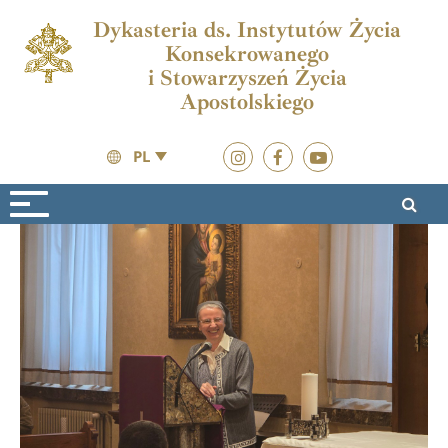
Dykasteria ds. Instytutów Życia
Konsekrowanego
i Stowarzyszeń Życia
Apostolskiego
PL