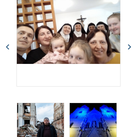
Franciscan projects in Zhytomyr
Priest Peter stands near the house
destroyed by Russian troops in the city
of Zhytomyr. In March 2022, the city of
Zhytomyr suffered missile and air
strikes from the Russian military.