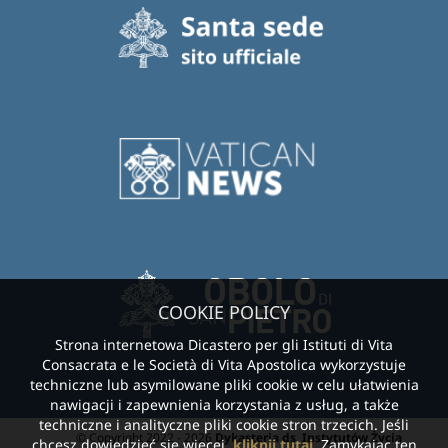
COOKIE POLICY
Strona internetowa Dicastero per gli Istituti di Vita
Consacrata e le Società di Vita Apostolica wykorzystuje
techniczne lub asymilowane pliki cookie w celu ułatwienia
nawigacji i zapewnienia korzystania z usług, a także
techniczne i analityczne pliki cookie stron trzecich. Jeśli
© Copyright 2022 - 2026
Dykasteria ds. Instytutów Życia
chcesz dowiedzieć się więcej,
kliknij tutaj
. Zamykając ten